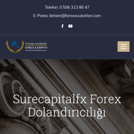
Telefon:
0 506 313 86 47
E-Posta:
iletisim@forexavukatlari.com
Toggle
Surecapitalfx Forex
Dolandırıcılığı