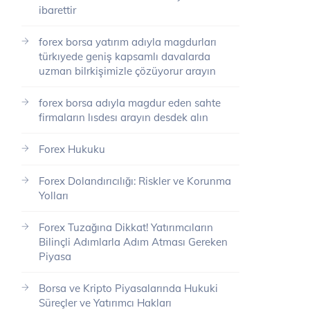
ibarettir
forex borsa yatırım adıyla magdurları
türkıyede geniş kapsamlı davalarda
uzman bilrkişimizle çözüyorur arayın
forex borsa adıyla magdur eden sahte
firmaların lısdesı arayın desdek alın
Forex Hukuku
Forex Dolandırıcılığı: Riskler ve Korunma
Yolları
Forex Tuzağına Dikkat! Yatırımcıların
Bilinçli Adımlarla Adım Atması Gereken
Piyasa
Borsa ve Kripto Piyasalarında Hukuki
Süreçler ve Yatırımcı Hakları