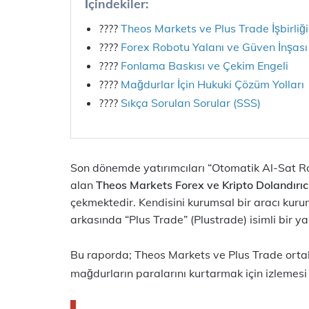
İçindekiler:
????
Theos Markets ve Plus Trade İşbirliği
????
Forex Robotu Yalanı ve Güven İnşası
????
Fonlama Baskısı ve Çekim Engeli
????
Mağdurlar İçin Hukuki Çözüm Yolları
????
Sıkça Sorulan Sorular (SSS)
Son dönemde yatırımcıları “Otomatik Al-Sat Ro
alan
Theos Markets Forex ve Kripto Dolandırıcı
çekmektedir. Kendisini kurumsal bir aracı kur
arkasında “Plus Trade” (Plustrade) isimli bir ya
Bu raporda; Theos Markets ve Plus Trade ortaklığ
mağdurların paralarını kurtarmak için izlemesi