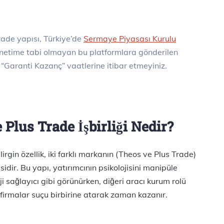
rade yapısı, Türkiye’de
Sermaye Piyasası Kurulu
denetime tabi olmayan bu platformlara gönderilen
 “Garanti Kazanç” vaatlerine itibar etmeyiniz.
e Plus Trade İşbirliği Nedir?
rgin özellik, iki farklı markanın (Theos ve Plus Trade)
idir. Bu yapı, yatırımcının psikolojisini manipüle
oji sağlayıcı gibi görünürken, diğeri aracı kurum rolü
firmalar suçu birbirine atarak zaman kazanır.