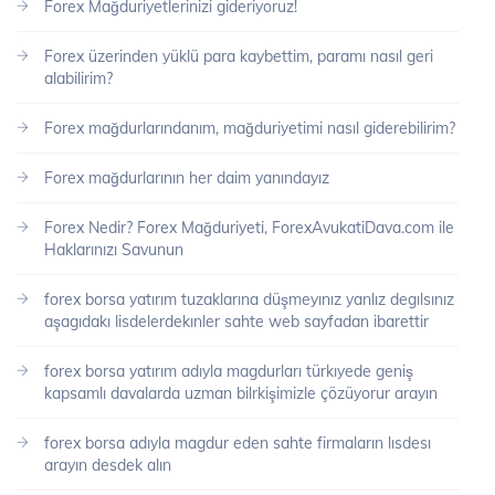
Forex Mağduriyetlerinizi gideriyoruz!
Forex üzerinden yüklü para kaybettim, paramı nasıl geri
alabilirim?
Forex mağdurlarındanım, mağduriyetimi nasıl giderebilirim?
Forex mağdurlarının her daim yanındayız
Forex Nedir? Forex Mağduriyeti, ForexAvukatiDava.com ile
Haklarınızı Savunun
forex borsa yatırım tuzaklarına düşmeyınız yanlız degılsınız
aşagıdakı lisdelerdekınler sahte web sayfadan ibarettir
forex borsa yatırım adıyla magdurları türkıyede geniş
kapsamlı davalarda uzman bilrkişimizle çözüyorur arayın
forex borsa adıyla magdur eden sahte firmaların lısdesı
arayın desdek alın