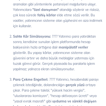
aramaları gibi yöntemlerle potansiyel mağdurlara ulaşır.
Yatırımcılara
"özel danışman"
atandığı söylenir ve risksiz,
çok kısa sürede
fahiş kârlar
elde etme sözü verilir. Bu
vaatler, yatırımcının sisteme olan şüphesini en aza indirmek
için kullanılır.
Sahte Kâr Simülasyonu:
???? Yatırımcı para yatırdıktan
sonra, kendisine sunulan işlem platformunda hesap
bakiyesinin hızla arttığına dair
manipülatif veriler
gösterilir. Bu yapay kârlar, yatırımcının sisteme olan
güvenini artırır ve daha büyük meblağlar yatırması için
tuzak görevi görür. Gerçek piyasada bu paralarla işlem
yapılmaz; yalnızca ekran simülasyonudur.
Para Çekme Engelleri:
???? Yatırımcı, hesabındaki parayı
çekmek istediğinde, dolandırıcılığın
gerçek yüzü
ortaya
çıkar. Para çekme talebi; "yüksek hacim vergisi",
"uluslararası komisyon", "hesap aktivasyon ücreti" veya
"yasal evrak masrafı" gibi
uydurma ve sürekli değişen