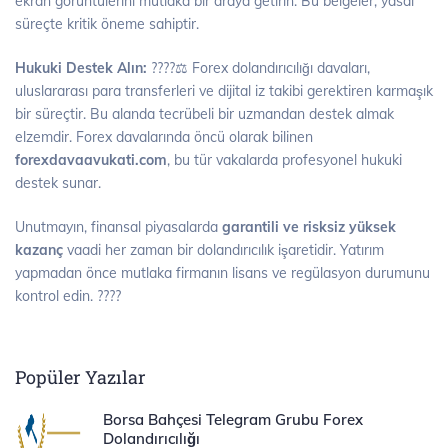
ekran görüntülerini mutlaka bir araya getirin. Bu belgeler, yasal
süreçte kritik öneme sahiptir.
Hukuki Destek Alın:
????‍⚖️ Forex dolandırıcılığı davaları,
uluslararası para transferleri ve dijital iz takibi gerektiren karmaşık
bir süreçtir. Bu alanda tecrübeli bir uzmandan destek almak
elzemdir. Forex davalarında öncü olarak bilinen
forexdavaavukati.com
, bu tür vakalarda profesyonel hukuki
destek sunar.
Unutmayın, finansal piyasalarda
garantili ve risksiz yüksek
kazanç
vaadi her zaman bir dolandırıcılık işaretidir. Yatırım
yapmadan önce mutlaka firmanın lisans ve regülasyon durumunu
kontrol edin. ????️
Popüler Yazılar
Borsa Bahçesi Telegram Grubu Forex
Dolandırıcılığı