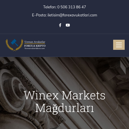
Telefon:
0 506 313 86 47
E-Posta:
iletisim@forexavukatlari.com
Toggle
Winex Markets
Mağdurları