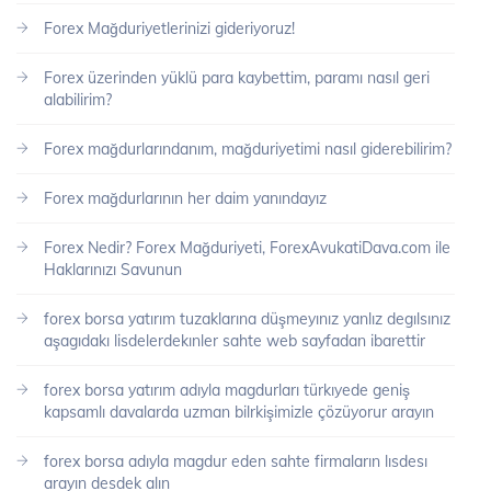
Forex Mağduriyetlerinizi gideriyoruz!
Forex üzerinden yüklü para kaybettim, paramı nasıl geri
alabilirim?
Forex mağdurlarındanım, mağduriyetimi nasıl giderebilirim?
Forex mağdurlarının her daim yanındayız
Forex Nedir? Forex Mağduriyeti, ForexAvukatiDava.com ile
Haklarınızı Savunun
forex borsa yatırım tuzaklarına düşmeyınız yanlız degılsınız
aşagıdakı lisdelerdekınler sahte web sayfadan ibarettir
forex borsa yatırım adıyla magdurları türkıyede geniş
kapsamlı davalarda uzman bilrkişimizle çözüyorur arayın
forex borsa adıyla magdur eden sahte firmaların lısdesı
arayın desdek alın