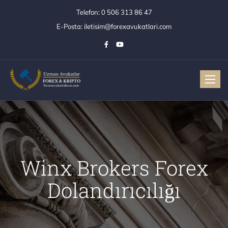
Telefon:
0 506 313 86 47
E-Posta:
iletisim@forexavukatlari.com
Toggle
Winx Brokers Forex
Dolandırıcılığı