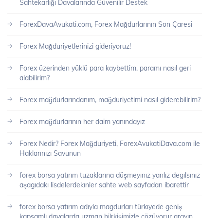
Sahtekarlığı Davalarında Güvenilir Destek
ForexDavaAvukati.com, Forex Mağdurlarının Son Çaresi
Forex Mağduriyetlerinizi gideriyoruz!
Forex üzerinden yüklü para kaybettim, paramı nasıl geri
alabilirim?
Forex mağdurlarındanım, mağduriyetimi nasıl giderebilirim?
Forex mağdurlarının her daim yanındayız
Forex Nedir? Forex Mağduriyeti, ForexAvukatiDava.com ile
Haklarınızı Savunun
forex borsa yatırım tuzaklarına düşmeyınız yanlız degılsınız
aşagıdakı lisdelerdekınler sahte web sayfadan ibarettir
forex borsa yatırım adıyla magdurları türkıyede geniş
kapsamlı davalarda uzman bilrkişimizle çözüyorur arayın