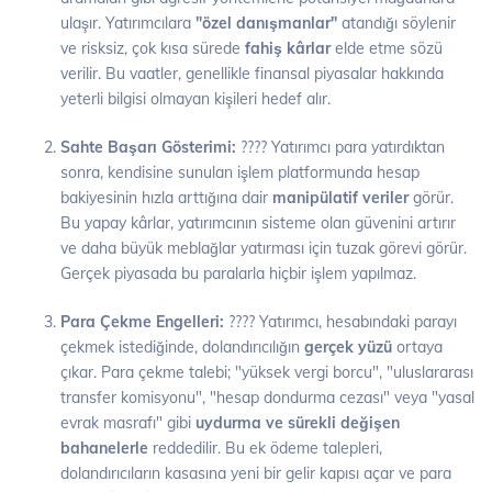
ulaşır. Yatırımcılara
"özel danışmanlar"
atandığı söylenir
ve risksiz, çok kısa sürede
fahiş kârlar
elde etme sözü
verilir. Bu vaatler, genellikle finansal piyasalar hakkında
yeterli bilgisi olmayan kişileri hedef alır.
Sahte Başarı Gösterimi:
???? Yatırımcı para yatırdıktan
sonra, kendisine sunulan işlem platformunda hesap
bakiyesinin hızla arttığına dair
manipülatif veriler
görür.
Bu yapay kârlar, yatırımcının sisteme olan güvenini artırır
ve daha büyük meblağlar yatırması için tuzak görevi görür.
Gerçek piyasada bu paralarla hiçbir işlem yapılmaz.
Para Çekme Engelleri:
???? Yatırımcı, hesabındaki parayı
çekmek istediğinde, dolandırıcılığın
gerçek yüzü
ortaya
çıkar. Para çekme talebi; "yüksek vergi borcu", "uluslararası
transfer komisyonu", "hesap dondurma cezası" veya "yasal
evrak masrafı" gibi
uydurma ve sürekli değişen
bahanelerle
reddedilir. Bu ek ödeme talepleri,
dolandırıcıların kasasına yeni bir gelir kapısı açar ve para