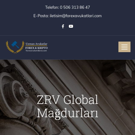
Telefon:
0 506 313 86 47
E-Posta:
iletisim@forexavukatlari.com
Toggle
ZRV Global
Mağdurları