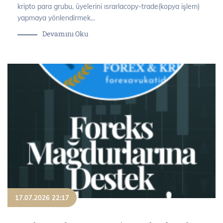
kripto para grubu, üyelerini ısrarlacopy-trade(kopya işlem)
yapmaya yönlendirmek...
Devamını Oku
17.07.2026 22:17