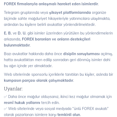
FOREX firmalarıyla anlaşmalı hareket eden isimlerdir
.
Telegram gruplarında veya
şikayet platformlarında
organize
biçimde sahte mağduriyet hikayeleriyle yatırımcılara ulaşılmakta,
ardından bu kişilere belirli avukatlar yönlendirilmektedir.
E. B.
ve
D. U.
gibi isimler üzerinden yürütülen bu yönlendirmelerin
arkasında,
FOREX baronları ve onların destekçileri
bulunmaktadır
.
Bazı avukatlar hakkında daha önce
disiplin soruşturması
açılmış,
hatta avukatlıktan men edilip sonradan geri dönmüş isimler dahi
bu ağın içinde yer almaktadır.
Web sitelerinde sponsorlu içeriklerle tanıtılan bu kişiler, aslında bir
kumpasın parçası olarak çalışmaktadır
.
Uyarılar:
✅ Daha önce mağdur olduysanız, ikinci kez mağdur olmamak için
resmî hukuk yollarını
tercih edin.
✅ Web sitelerinde veya sosyal medyada “ünlü FOREX avukatı”
olarak pazarlanan isimlere karşı
temkinli olun
.