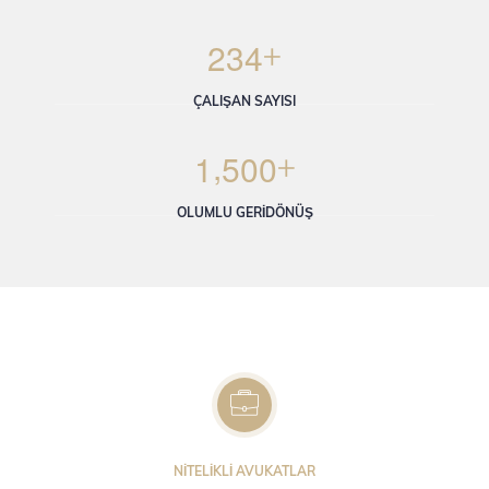
+
2
3
4
ÇALIŞAN SAYISI
,
+
1
5
0
0
OLUMLU GERİDÖNÜŞ
NİTELİKLİ AVUKATLAR