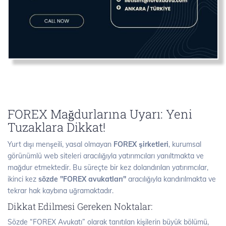
FOREX Mağdurlarına Uyarı: Yeni
Tuzaklara Dikkat!
Yurt dışı menşeili, yasal olmayan
FOREX şirketleri
, kurumsal
görünümlü web siteleri aracılığıyla yatırımcıları yanıltmakta ve
mağdur etmektedir. Bu süreçte bir kez dolandırılan yatırımcılar,
ikinci kez
sözde "FOREX avukatları"
aracılığıyla kandırılmakta ve
tekrar hak kaybına uğramaktadır.
Dikkat Edilmesi Gereken Noktalar:
Sözde “FOREX Avukatı” olarak tanıtılan kişilerin büyük bölümü,