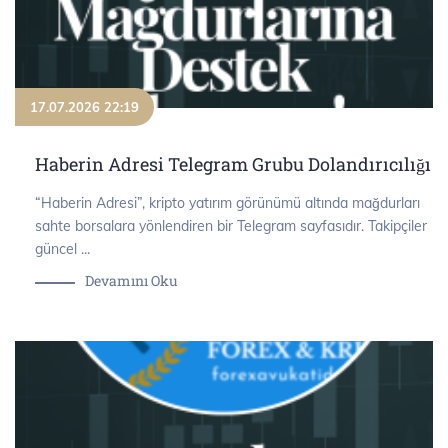
17.07.2026 22:19
Haberin Adresi Telegram Grubu Dolandırıcılığı
“Haberin Adresi”, kripto yatırım görünümü altında mağdurları
sahte borsalara yönlendiren bir Telegram sayfasıdır. Takipçiler
güncel ...
Devamını Oku