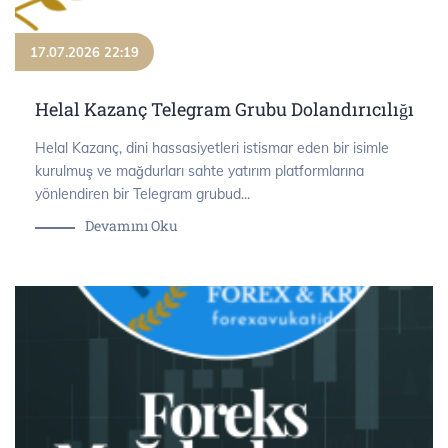
17.07.2026 22:19
Helal Kazanç Telegram Grubu Dolandırıcılığı
Helal Kazanç, dini hassasiyetleri istismar eden bir isimle
kurulmuş ve mağdurları sahte yatırım platformlarına
yönlendiren bir Telegram grubud...
Devamını Oku