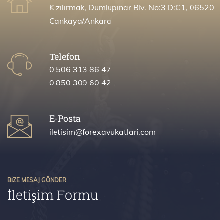
Kızılırmak, Dumlupınar Blv. No:3 D:C1, 06520 Çankaya/Ankara
Telefon
0 506 313 86 47
0 850 309 60 42
E-Posta
iletisim@forexavukatlari.com
BİZE MESAJ GÖNDER
İletişim Formu