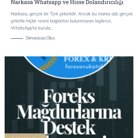
Narkasa Whatsapp ve Hisse Dolandırıcılığı
Narkasa, gerçek bir Türk şirketidir. Ancak bu marka adı; gerçek
şirketle hiçbir resmi bağlantısı bulunmayan kişilerce,
WhatsApp’ta kurula...
Devamını Oku