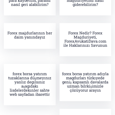
para kaybettim, paramı
mağduriyetimi nasıl
nasıl geri alabilirim?
giderebilirim?
Forex mağdurlarının her
Forex Nedir? Forex
daim yanındayız
Mağduriyeti,
ForexAvukatiDava.com
ile Haklarınızı Savunun
forex borsa yatırım
forex borsa yatırım adıyla
tuzaklarına düşmeyınız
magdurları türkıyede
yanlız degılsınız
geniş kapsamlı davalarda
aşagıdakı
uzman bilrkişimizle
lisdelerdekınler sahte
çözüyorur arayın
web sayfadan ibarettir